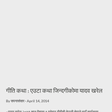
बलियो हुँदैमा नाती नातिना हुर्काउने । केही समयसम्म दिन दिनै जस्तो फोन हुन्थ्यो ।
इमेल हुन्थ्यो । कुनै पनि खवर नआएको दिनमा अत्यन्त खल्लो लाग्दथ्यो । नेपालबाटै
गर्दा कहिले काँही फोनमा भेटिंदैनथ्यो । काममा या पढाइमा व्यस्त होला जस्तो लाग्दथ्यो
। दिन, महिना, वर्षहरू वित्दै गए, समाचार आ...
गीति कथा : एउटा कथा जिन्दगीकोमा यादव खरेल
By
सपनासंसार
April 14, 2014
~यादव खरेल २०७१ साल बैशाख १ गतेबाट बीबीसी नेपाली सेवाले नयाँ कार्यक्रम