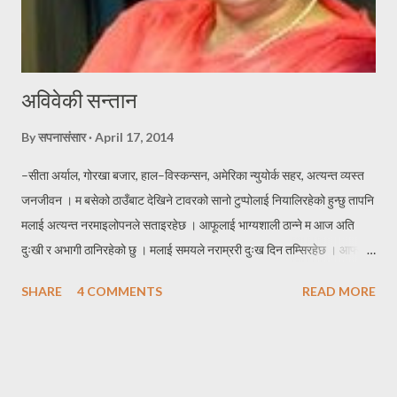
अविवेकी सन्तान
By
सपनासंसार
April 17, 2014
–सीता अर्याल, गोरखा बजार, हाल–विस्कन्सन, अमेरिका न्युयोर्क सहर, अत्यन्त व्यस्त
जनजीवन । म बसेको ठाउँबाट देखिने टावरको सानो टुप्पोलाई नियालिरहेको हुन्छु तापनि
मलाई अत्यन्त नरमाइलोपनले सताइरहेछ । आफूलाई भाग्यशाली ठान्ने म आज अति
दुःखी र अभागी ठानिरहेको छु । मलाई समयले नराम्ररी दुःख दिन तम्सिरहेछ । आफ्नो
एक्लो सन्तान बाईस बर्षे छोरोलाई उडाएर ढुङ्गो जस्तै गरुङ्गो मन लिई घर फर्केको थिएँ
SHARE
4 COMMENTS
READ MORE
। उसकी आमालाई सम्झाउन त झन् मलाई हम्मे हम्मे नै परेको थियो । घरमा जम्मा दुई
प्राणी मात्र, सन्नाटा छ । छोराको विवाह गरेर बुहारी भित्र्याउने इच्छा हुँदाहुँदै
ईन्जिनियरीङमा स्नातकोत्तर गर्न छोरो अमेरिकातर्फ लाग्यो । तुहिएको हाँगो भएकोले चाँडै
नै छोराको विवाह गरी जायजन्म हेर्न चाहन्थें। आमाचाहिंको चाहना पनि यही थियो, आफू