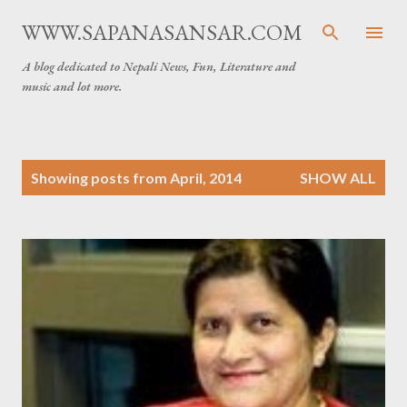
Skip to main content
WWW.SAPANASANSAR.COM
A blog dedicated to Nepali News, Fun, Literature and
music and lot more.
P
Showing posts from April, 2014
SHOW ALL
o
s
t
s