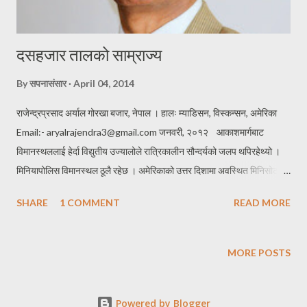
दसहजार तालको साम्राज्य
By
सपनासंसार
April 04, 2014
राजेन्द्रप्रसाद अर्याल गोरखा बजार, नेपाल । हालः म्याडिसन, विस्कन्सन, अमेरिका
Email:- aryalrajendra3@gmail.com जनवरी, २०१२ आकाशमार्गबाट
विमानस्थललाई हेर्दा विद्युतीय उज्यालोले रात्रिकालीन सौन्दर्यको जलप थपिरहेथ्यो ।
मिनियापोलिस विमानस्थल ठूलै रहेछ । अमेरिकाको उत्तर दिशामा अवस्थित मिनिसोटा
राज्यमा रहेको उक्त विमानस्थल त्यस क्षेत्रको महत्वपूर्ण अन्तर्राष्ट्रिय विमानस्थल हो
SHARE
1 COMMENT
READ MORE
भन्ने अवगत भयो । स्वदेशबाट उडेको चालीस घण्टापछि पाँच ठाउँमा ट्रान्जिट भै रातको
ठीक दशबजे उक्त विमानस्थलमा अवतरण भएँ । हुन त साँझको पाँचबजे ओर्लनु पर्ने
पूर्वनिर्धारित कार्याक्रममा वासिङ्गटन डि.सि.मा जाहाज छुटनाले पाँच घण्टाको यात्रा
MORE POSTS
अवधि थप हुन गयो । एक हुल परिवारजनहरू तोकिएको समयमा विमानस्थलमा जम्मा भै
रित्तै फर्कन परेको तितो यथार्थ बोधले मन चिसो भयो र पछिल्लो झमट सीता र विनायक
Powered by Blogger
मात्र मलाई लिन आउनु भएको थियो । नेपालदेखि पातालभूमिसम्मको लामो यात्रा