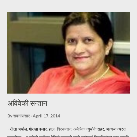
आईरहुन यहा जहा जाउँ खुशीयाली, छताछुल्ल छाईरहुन त्यहा ।। एक जोर लुगा हाल्छु,
एक छाक खसी खान्छु । धन को गरिवीलाई, एक छिन भए नि पर सार्छु ।। ठुला संग
आशीस लिन्छु, सानालाई खुसी दिन्छु । रिन उठाउन साहुँ आए, कुना तिर लुकिदिन्छु ।
पोहर साल सुस्ताएको मखमलि, यो साल फक्र्याउदछु हजुरलाई बर्ष दिने दशैको,
शुभकामना टक्र्याउदछु । जदौं [यो प्रस्तुती कतै पुन प्रकासित गर्नु परेमा स्रोत खुलाएर
वा लेखकको पुर्ण सहमतिमा मात्र प्रकासित गर्नुहुन अनुरोध छ । -सपनासंसा...
अविवेकी सन्तान
By
सपनासंसार
April 17, 2014
–सीता अर्याल, गोरखा बजार, हाल–विस्कन्सन, अमेरिका न्युयोर्क सहर, अत्यन्त व्यस्त