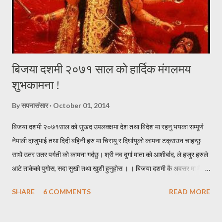
बिजया दशमी २०७१ साल को हार्दिक मंगलमय
शुभकामना !
By
सपनासंसार
October 01, 2014
बिजया दशमी २०७१साल को सुखद उपलक्क्षमा देश तथा बिदेश मा रहनु भयका सम्पूर्ण
नेपाली दाजुभाई तथा दिदी बहिनी हरु मा चिरायु र दिर्घायुको कामना टक्राउन चाहन्छु
साथै उतर उतर पर्गती को कामना गर्दछु। श्री नव दुर्गा माता को आशीर्बाद, ले हजुर हरुले
आटे ताकेको पुगोस, सदा सुखी तथा खुशी हुनुहोस । । बिजया दशमी कै अवसर मा मैले
केहि नेपाली सब्द हरुको काचो संयोजन गरेर निम्न हरफ हरु यहा निर पस्केको छु । * *
SHARE
6 COMMENTS
READ MORE
* * * * * * * दशै * * * * * * * * * निरासाले घेरे पनि, आशा त्यसै कहा मरेको छ र
पाईला त्यसै हराय पनि, दिशा कहा मोडिएको छ र । नविनतम बिचार हरु, छताछुल्ल