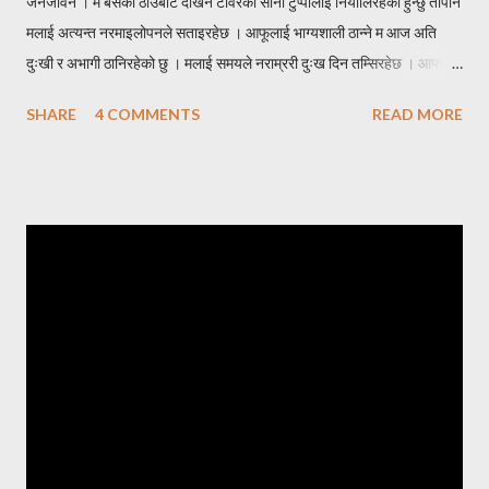
जनजीवन । म बसेको ठाउँबाट देखिने टावरको सानो टुप्पोलाई नियालिरहेको हुन्छु तापनि
मलाई अत्यन्त नरमाइलोपनले सताइरहेछ । आफूलाई भाग्यशाली ठान्ने म आज अति
दुःखी र अभागी ठानिरहेको छु । मलाई समयले नराम्ररी दुःख दिन तम्सिरहेछ । आफ्नो
एक्लो सन्तान बाईस बर्षे छोरोलाई उडाएर ढुङ्गो जस्तै गरुङ्गो मन लिई घर फर्केको थिएँ
SHARE
4 COMMENTS
READ MORE
। उसकी आमालाई सम्झाउन त झन् मलाई हम्मे हम्मे नै परेको थियो । घरमा जम्मा दुई
प्राणी मात्र, सन्नाटा छ । छोराको विवाह गरेर बुहारी भित्र्याउने इच्छा हुँदाहुँदै
ईन्जिनियरीङमा स्नातकोत्तर गर्न छोरो अमेरिकातर्फ लाग्यो । तुहिएको हाँगो भएकोले चाँडै
नै छोराको विवाह गरी जायजन्म हेर्न चाहन्थें। आमाचाहिंको चाहना पनि यही थियो, आफू
बलियो हुँदैमा नाती नातिना हुर्काउने । केही समयसम्म दिन दिनै जस्तो फोन हुन्थ्यो ।
इमेल हुन्थ्यो । कुनै पनि खवर नआएको दिनमा अत्यन्त खल्लो लाग्दथ्यो । नेपालबाटै
गर्दा कहिले काँही फोनमा भेटिंदैनथ्यो । काममा या पढाइमा व्यस्त होला जस्तो लाग्दथ्यो
। दिन, महिना, वर्षहरू वित्दै गए, समाचार आ...