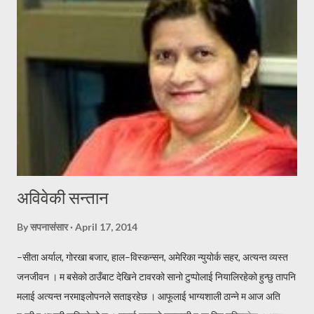
आशीस लिन्छु, सानालाई खुसी दिन्छु । रिन उठाउन साहुँ आए, कुना तिर लुकिदिन्छु ।
पोहर साल सुस्ताएको मखमलि, यो साल फक्र्याउदछु हजुरलाई बर्ष दिने दशैको,
शुभकामना टक्र्याउदछु । जदौं [यो प्रस्तुती कतै पुन प्रकासित गर्नु परेमा स्रोत खुलाएर
वा लेखकको पुर्ण सहमतिमा मात्र प्रकासित गर्नुहुन अनुरोध छ । -सपनासंसा...
अविवेकी सन्तान
By
सपनासंसार
April 17, 2014
–सीता अर्याल, गोरखा बजार, हाल–विस्कन्सन, अमेरिका न्युयोर्क सहर, अत्यन्त व्यस्त
जनजीवन । म बसेको ठाउँबाट देखिने टावरको सानो टुप्पोलाई नियालिरहेको हुन्छु तापनि
मलाई अत्यन्त नरमाइलोपनले सताइरहेछ । आफूलाई भाग्यशाली ठान्ने म आज अति