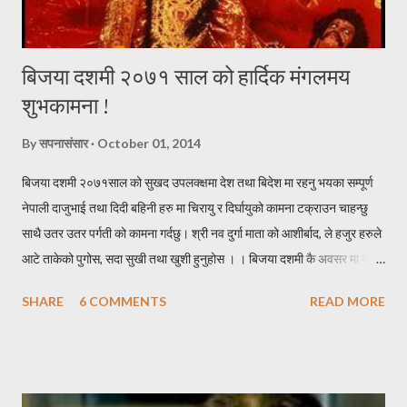
बिजया दशमी २०७१ साल को हार्दिक मंगलमय
शुभकामना !
By
सपनासंसार
October 01, 2014
बिजया दशमी २०७१साल को सुखद उपलक्क्षमा देश तथा बिदेश मा रहनु भयका सम्पूर्ण
नेपाली दाजुभाई तथा दिदी बहिनी हरु मा चिरायु र दिर्घायुको कामना टक्राउन चाहन्छु
साथै उतर उतर पर्गती को कामना गर्दछु। श्री नव दुर्गा माता को आशीर्बाद, ले हजुर हरुले
आटे ताकेको पुगोस, सदा सुखी तथा खुशी हुनुहोस । । बिजया दशमी कै अवसर मा मैले
केहि नेपाली सब्द हरुको काचो संयोजन गरेर निम्न हरफ हरु यहा निर पस्केको छु । * *
SHARE
6 COMMENTS
READ MORE
* * * * * * * दशै * * * * * * * * * निरासाले घेरे पनि, आशा त्यसै कहा मरेको छ र
पाईला त्यसै हराय पनि, दिशा कहा मोडिएको छ र । नविनतम बिचार हरु, छताछुल्ल
आईरहुन यहा जहा जाउँ खुशीयाली, छताछुल्ल छाईरहुन त्यहा ।। एक जोर लुगा हाल्छु,
एक छाक खसी खान्छु । धन को गरिवीलाई, एक छिन भए नि पर सार्छु ।। ठुला संग