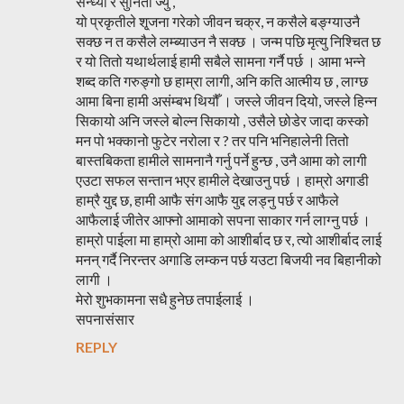
सन्ध्या र सुनिता ज्यु ,
यो प्रकृतीले शृ्जना गरेको जीवन चक्र, न कसैले बङ्ग्याउनै
सक्छ न त कसैले लम्ब्याउन नै सक्छ । जन्म पछि मृत्यु निश्चित छ
र यो तितो यथार्थलाई हामी सबैले सामना गर्नै पर्छ । आमा भन्ने
शब्द कति गरुङ्गो छ हाम्रा लागी, अनि कति आत्मीय छ , लाग्छ
आमा बिना हामी असंम्बभ थियौँ । जस्ले जीवन दियो, जस्ले हिन्न
सिकायो अनि जस्ले बोल्न सिकायो , उसैले छोडेर जादा कस्को
मन पो भक्कानो फुटेर नरोला र ? तर पनि भनिहालेनी तितो
बास्तबिकता हामीले सामनानै गर्नु पर्ने हुन्छ , उनै आमा को लागी
एउटा सफल सन्तान भएर हामीले देखाउनु पर्छ । हाम्रो अगाडी
हाम्रै युद्द छ, हामी आफै संग आफै युद्द लड्नु पर्छ र आफैले
आफैलाई जीतेर आफ्नो आमाको सपना साकार गर्न लाग्नु पर्छ ।
हाम्रो पाईला मा हाम्रो आमा को आशीर्बाद छ र, त्यो आशीर्बाद लाई
मनन् गर्दै निरन्तर अगाडि लम्कन पर्छ यउटा बिजयी नव बिहानीको
लागी ।
मेरो शुभकामना सधै हुनेछ तपाईलाई ।
सपनासंसार
REPLY