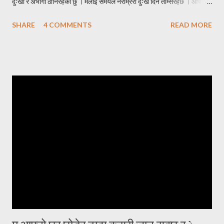
दुःखी र अभागी ठानिरहेको छु । मलाई समयले नराम्ररी दुःख दिन तम्सिरहेछ । आफ्नो
एक्लो सन्तान बाईस बर्षे छोरोलाई उडाएर ढुङ्गो जस्तै गरुङ्गो मन लिई घर फर्केको थिएँ
SHARE
4 COMMENTS
READ MORE
। उसकी आमालाई सम्झाउन त झन् मलाई हम्मे हम्मे नै परेको थियो । घरमा जम्मा दुई
प्राणी मात्र, सन्नाटा छ । छोराको विवाह गरेर बुहारी भित्र्याउने इच्छा हुँदाहुँदै
ईन्जिनियरीङमा स्नातकोत्तर गर्न छोरो अमेरिकातर्फ लाग्यो । तुहिएको हाँगो भएकोले चाँडै
नै छोराको विवाह गरी जायजन्म हेर्न चाहन्थें। आमाचाहिंको चाहना पनि यही थियो, आफू
बलियो हुँदैमा नाती नातिना हुर्काउने । केही समयसम्म दिन दिनै जस्तो फोन हुन्थ्यो ।
इमेल हुन्थ्यो । कुनै पनि खवर नआएको दिनमा अत्यन्त खल्लो लाग्दथ्यो । नेपालबाटै
गर्दा कहिले काँही फोनमा भेटिंदैनथ्यो । काममा या पढाइमा व्यस्त होला जस्तो लाग्दथ्यो
। दिन, महिना, वर्षहरू वित्दै गए, समाचार आ...