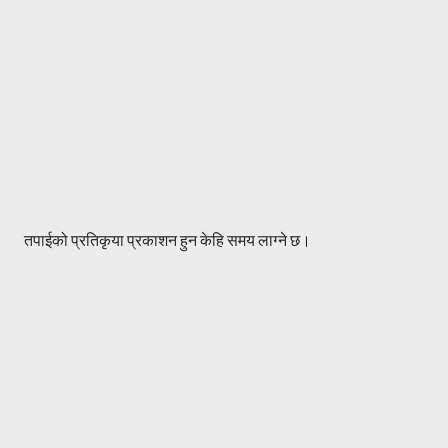
P
तपाईको प्रतिकृया प्रकाशन हुन केहि समय लाग्ने छ।
o
s
t
a
C
o
m
m
e