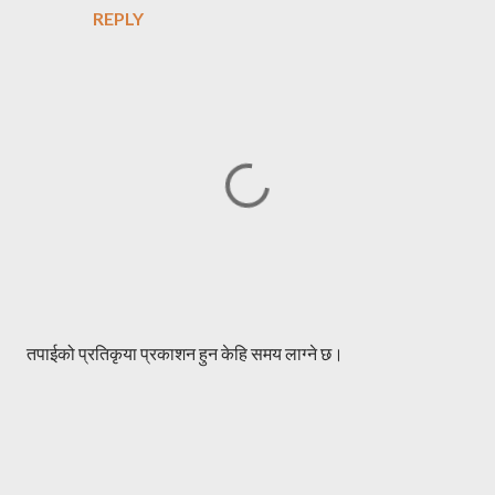
REPLY
P
तपाईको प्रतिकृया प्रकाशन हुन केहि समय लाग्ने छ।
o
s
t
a
C