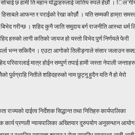
त सोचाई छ हामी ति महान योद्धाहरुलाई जातिय रुपले हेर्छौ । िल¨गी
ो हिसाबले आफन्त र पराईको रेखा कोर्छौ । यति सम्मकी हाम्रा समस्
बिभेद गरीन्छ । शहिद कुनै जाति समुदाय बर्ग राजनीति आस्था धर्म ल
 शहिद हरुको लागी कतिको जायज हो यस्तो विभेद पुर्ण निर्णयले फेरी
 नपर्ला भन्न सकिदैन । एउटा आगोको तिलीङ्गाले संसार जलाउन सक्
 परिवारलाई मात्र होईन सम्पुर्ण तपाई हामी जस्ता नेपाली जन्ताहरु
 पुर्वग्राहि नितीले शहिदहरुको नाम छुट्नु हुदैन यति नै हो मेरो
ता राज्यको दाईत्व निर्देशक सिद्धान्त तथा नितिहरु कार्यपालिका
क कार्य प्रणली न्यायपालिका अख्तियार दुरुपयोग अनुसन्धान आयोग
ाचा र स्थानिय स्वायत्ता शासन र सेना सम्वन्धि ब्याबस्था आदी आदी