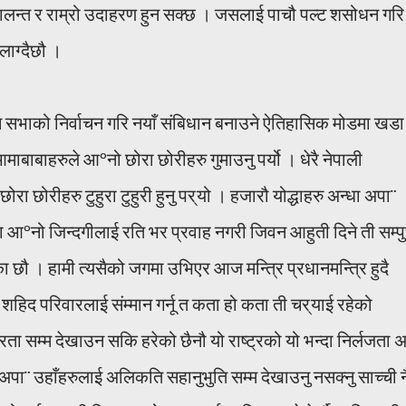
्वालन्त र राम्रो उदाहरण हुन सक्छ । जसलाई पाचौ पल्ट शसोधन गरि
लाग्दैछौ ।
ान सभाको निर्वाचन गरि नयाँ संबिधान बनाउने ऐतिहासिक मोडमा खडा
ाबाबाहरुले आºनो छोरा छोरीहरु गुमाउनु पर्यो । धेरै नेपाली
रा छोरीहरु टुहुरा टुहुरी हुनु पर् यो । हजारौ योद्धाहरु अन्धा अपा¨
नो जिन्दगीलाई रति भर प्रवाह नगरी जिवन आहुती दिने ती सम्पुर
छौ । हामी त्यसैको जगमा उभिएर आज मन्त्रि प्रधानमन्त्रि हुदै
िद परिवारलाई संम्मान गर्नू त कता हो कता ती चर् याई रहेको
ा सम्म देखाउन सकि हरेको छैनौ यो राष्ट्रको यो भन्दा निर्लजता अ
अपा¨ उहाँहरुलाई अलिकति सहानुभुति सम्म देखाउनु नसक्नु साच्ची न