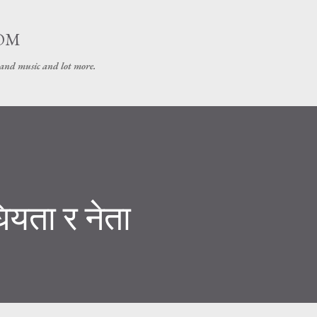
Skip to main content
OM
 and music and lot more.
ियता र नेता