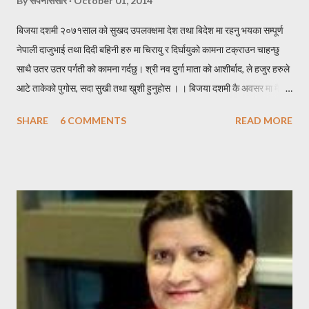
By
सपनासंसार
October 01, 2014
बिजया दशमी २०७१साल को सुखद उपलक्क्षमा देश तथा बिदेश मा रहनु भयका सम्पूर्ण
नेपाली दाजुभाई तथा दिदी बहिनी हरु मा चिरायु र दिर्घायुको कामना टक्राउन चाहन्छु
साथै उतर उतर पर्गती को कामना गर्दछु। श्री नव दुर्गा माता को आशीर्बाद, ले हजुर हरुले
आटे ताकेको पुगोस, सदा सुखी तथा खुशी हुनुहोस । । बिजया दशमी कै अवसर मा मैले
केहि नेपाली सब्द हरुको काचो संयोजन गरेर निम्न हरफ हरु यहा निर पस्केको छु । * *
SHARE
6 COMMENTS
READ MORE
* * * * * * * दशै * * * * * * * * * निरासाले घेरे पनि, आशा त्यसै कहा मरेको छ र
पाईला त्यसै हराय पनि, दिशा कहा मोडिएको छ र । नविनतम बिचार हरु, छताछुल्ल
आईरहुन यहा जहा जाउँ खुशीयाली, छताछुल्ल छाईरहुन त्यहा ।। एक जोर लुगा हाल्छु,
एक छाक खसी खान्छु । धन को गरिवीलाई, एक छिन भए नि पर सार्छु ।। ठुला संग
आशीस लिन्छु, सानालाई खुसी दिन्छु । रिन उठाउन साहुँ आए, कुना तिर लुकिदिन्छु ।
पोहर साल सुस्ताएको मखमलि, यो साल फक्र्याउदछु हजुरलाई बर्ष दिने दशैको,
शुभकामना टक्र्याउदछु । जदौं [यो प्रस्तुती कतै पुन प्रकासित गर्नु परेमा स्रोत खुलाएर
वा लेखकको पुर्ण सहमतिमा मात्र प्रकासित गर्नुहुन अनुरोध छ । -सपनासंसा...