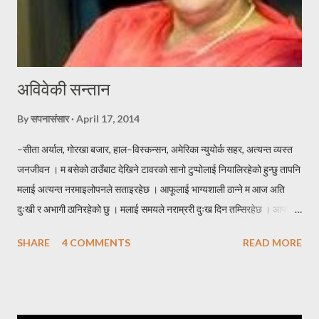
अविवेकी सन्तान
By
सपनासंसार
April 17, 2014
–सीता अर्याल, गोरखा बजार, हाल–विस्कन्सन, अमेरिका न्युयोर्क सहर, अत्यन्त व्यस्त
जनजीवन । म बसेको ठाउँबाट देखिने टावरको सानो टुप्पोलाई नियालिरहेको हुन्छु तापनि
मलाई अत्यन्त नरमाइलोपनले सताइरहेछ । आफूलाई भाग्यशाली ठान्ने म आज अति
दुःखी र अभागी ठानिरहेको छु । मलाई समयले नराम्ररी दुःख दिन तम्सिरहेछ । आफ्नो
एक्लो सन्तान बाईस बर्षे छोरोलाई उडाएर ढुङ्गो जस्तै गरुङ्गो मन लिई घर फर्केको थिएँ
SHARE
4 COMMENTS
READ MORE
। उसकी आमालाई सम्झाउन त झन् मलाई हम्मे हम्मे नै परेको थियो । घरमा जम्मा दुई
प्राणी मात्र, सन्नाटा छ । छोराको विवाह गरेर बुहारी भित्र्याउने इच्छा हुँदाहुँदै
ईन्जिनियरीङमा स्नातकोत्तर गर्न छोरो अमेरिकातर्फ लाग्यो । तुहिएको हाँगो भएकोले चाँडै
नै छोराको विवाह गरी जायजन्म हेर्न चाहन्थें। आमाचाहिंको चाहना पनि यही थियो, आफू