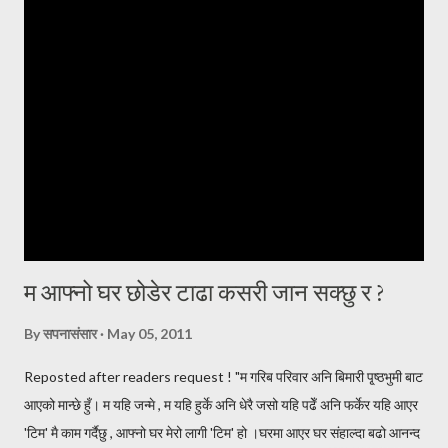
बलियो हुँदैमा नाती नातिना हुर्काउने । केही समयसम्म दिन दिनै जस्तो फोन हुन्थ्यो ।
इमेल हुन्थ्यो । कुनै पनि खवर नआएको दिनमा अत्यन्त खल्लो लाग्दथ्यो । नेपालबाटै
गर्दा कहिले काँही फोनमा भेटिंदैनथ्यो । काममा या पढाइमा व्यस्त होला जस्तो लाग्दथ्यो
। दिन, महिना, वर्षहरू वित्दै गए, समाचार आ...
म आफ्नो घर छोडेर टाढा कसरी जान सक्छु र ?
By
सपनासंसार
May 05, 2011
Reposted after readers request ! "म गरिब परिवार अनि बिमारी पृ्ष्ठभुमी बाट
आएको मान्छे हुँ। म यहि जन्मे , म यहि हुर्के अनि धेरै जसो यहि पढेँ अनि फर्केर यहि आएर
'टिम' मै काम गर्दैछु , आफ्नो घर मेरो लागी 'टिम' हो ।घरमा आएर घर संहाल्दा बढो आनन्द