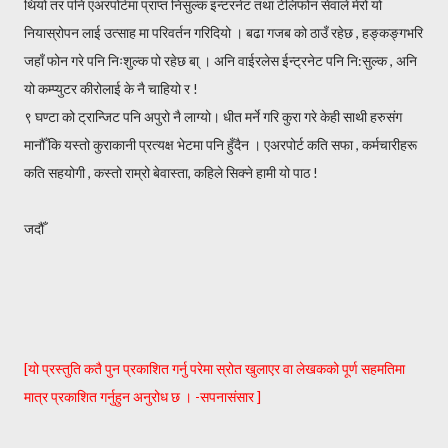
थियो तर पनि एअरपोर्टमा प्राप्त निसुल्क इन्टरनेट तथा टेलिफोन सेवाले मेरो यो
नियास्रोपन लाई उत्साह मा परिवर्तन गरिदियो । बढा गजब को ठाउँ रहेछ , हङ्कङ्गभरि
जहाँ फोन गरे पनि निःशुल्क पो रहेछ बा् । अनि वाईरलेस ईन्ट्रनेट पनि नि:सुल्क , अनि
यो कम्प्युटर कीरोलाई के नै चाहियो र !
९ घण्टा को ट्रान्जिट पनि अपुरो नै लाग्यो। धीत मर्ने गरि कुरा गरे केही साथी हरुसंग
मानौँ कि यस्तो कुराकानी प्रत्यक्ष भेटमा पनि हुँदैन । एअरपोर्ट कति सफा , कर्मचारीहरू
कति सहयोगी , कस्तो राम्रो बेवास्ता, कहिले सिक्ने हामी यो पाठ !
जदौँ
[यो प्रस्तुति कतै पुन प्रकाशित गर्नु परेमा स्रोत खुलाएर वा लेखकको पूर्ण सहमतिमा
मात्र प्रकाशित गर्नुहुन अनुरोध छ । -सपनासंसार ]