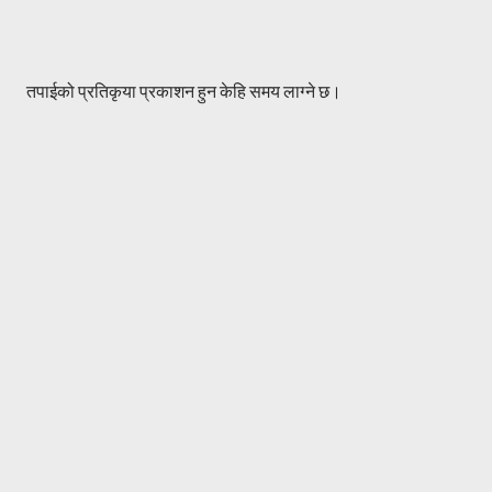
P
तपाईको प्रतिकृया प्रकाशन हुन केहि समय लाग्ने छ।
o
s
t
a
C
o
m
m
e
n
t