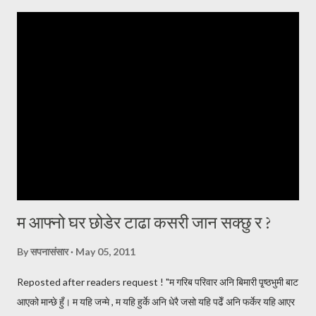
नै छोराको विवाह गरी जायजन्म हेर्न चाहन्थें। आमाचाहिंको चाहना पनि यही थियो, आफू
बलियो हुँदैमा नाती नातिना हुर्काउने । केही समयसम्म दिन दिनै जस्तो फोन हुन्थ्यो ।
इमेल हुन्थ्यो । कुनै पनि खवर नआएको दिनमा अत्यन्त खल्लो लाग्दथ्यो । नेपालबाटै
गर्दा कहिले काँही फोनमा भेटिंदैनथ्यो । काममा या पढाइमा व्यस्त होला जस्तो लाग्दथ्यो
। दिन, महिना, वर्षहरू वित्दै गए, समाचार आ...
म आफ्नो घर छोडेर टाढा कसरी जान सक्छु र ?
By
सपनासंसार
May 05, 2011
Reposted after readers request ! "म गरिब परिवार अनि बिमारी पृ्ष्ठभुमी बाट
आएको मान्छे हुँ। म यहि जन्मे , म यहि हुर्के अनि धेरै जसो यहि पढेँ अनि फर्केर यहि आएर