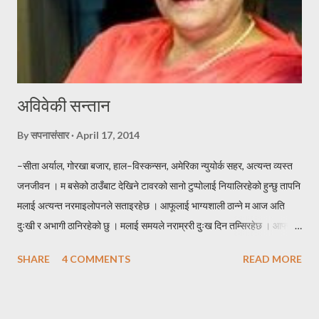
अविवेकी सन्तान
By
सपनासंसार
April 17, 2014
–सीता अर्याल, गोरखा बजार, हाल–विस्कन्सन, अमेरिका न्युयोर्क सहर, अत्यन्त व्यस्त
जनजीवन । म बसेको ठाउँबाट देखिने टावरको सानो टुप्पोलाई नियालिरहेको हुन्छु तापनि
मलाई अत्यन्त नरमाइलोपनले सताइरहेछ । आफूलाई भाग्यशाली ठान्ने म आज अति
दुःखी र अभागी ठानिरहेको छु । मलाई समयले नराम्ररी दुःख दिन तम्सिरहेछ । आफ्नो
एक्लो सन्तान बाईस बर्षे छोरोलाई उडाएर ढुङ्गो जस्तै गरुङ्गो मन लिई घर फर्केको थिएँ
SHARE
4 COMMENTS
READ MORE
। उसकी आमालाई सम्झाउन त झन् मलाई हम्मे हम्मे नै परेको थियो । घरमा जम्मा दुई
प्राणी मात्र, सन्नाटा छ । छोराको विवाह गरेर बुहारी भित्र्याउने इच्छा हुँदाहुँदै
ईन्जिनियरीङमा स्नातकोत्तर गर्न छोरो अमेरिकातर्फ लाग्यो । तुहिएको हाँगो भएकोले चाँडै