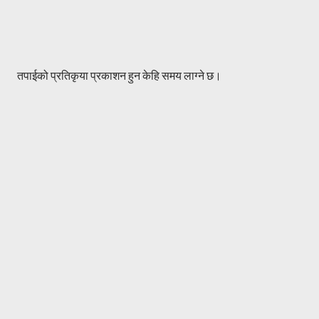
P
तपाईको प्रतिकृया प्रकाशन हुन केहि समय लाग्ने छ।
o
s
t
a
C
o
m
m
e
n
t