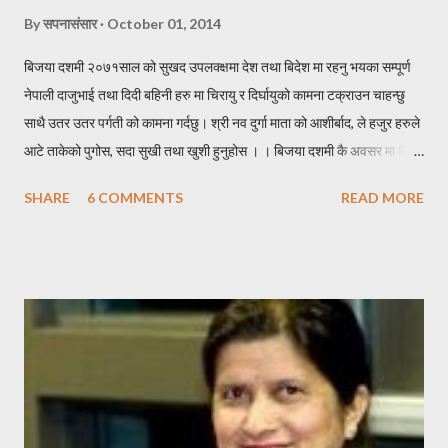
By
सपनासंसार
October 01, 2014
बिजया दशमी २०७१साल को सुखद उपलक्क्षमा देश तथा बिदेश मा रहनु भयका सम्पूर्ण
नेपाली दाजुभाई तथा दिदी बहिनी हरु मा चिरायु र दिर्घायुको कामना टक्राउन चाहन्छु
साथै उतर उतर पर्गती को कामना गर्दछु। श्री नव दुर्गा माता को आशीर्बाद, ले हजुर हरुले
आटे ताकेको पुगोस, सदा सुखी तथा खुशी हुनुहोस । । बिजया दशमी कै अवसर मा मैले
केहि नेपाली सब्द हरुको काचो संयोजन गरेर निम्न हरफ हरु यहा निर पस्केको छु । * *
SHARE
6 COMMENTS
READ MORE
* * * * * * * दशै * * * * * * * * * निरासाले घेरे पनि, आशा त्यसै कहा मरेको छ र
पाईला त्यसै हराय पनि, दिशा कहा मोडिएको छ र । नविनतम बिचार हरु, छताछुल्ल
आईरहुन यहा जहा जाउँ खुशीयाली, छताछुल्ल छाईरहुन त्यहा ।। एक जोर लुगा हाल्छु,
एक छाक खसी खान्छु । धन को गरिवीलाई, एक छिन भए नि पर सार्छु ।। ठुला संग
आशीस लिन्छु, सानालाई खुसी दिन्छु । रिन उठाउन साहुँ आए, कुना तिर लुकिदिन्छु ।
पोहर साल सुस्ताएको मखमलि, यो साल फक्र्याउदछु हजुरलाई बर्ष दिने दशैको,
शुभकामना टक्र्याउदछु । जदौं [यो प्रस्तुती कतै पुन प्रकासित गर्नु परेमा स्रोत खुलाएर
वा लेखकको पुर्ण सहमतिमा मात्र प्रकासित गर्नुहुन अनुरोध छ । -सपनासंसा...