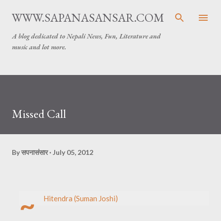
Skip to main content
WWW.SAPANASANSAR.COM
A blog dedicated to Nepali News, Fun, Literature and
music and lot more.
Missed Call
By
सपनासंसार
July 05, 2012
~
Hitendra (Suman Joshi)