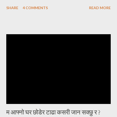
एक्लो सन्तान बाईस बर्षे छोरोलाई उडाएर ढुङ्गो जस्तै गरुङ्गो मन लिई घर फर्केको थिएँ
SHARE
4 COMMENTS
READ MORE
। उसकी आमालाई सम्झाउन त झन् मलाई हम्मे हम्मे नै परेको थियो । घरमा जम्मा दुई
प्राणी मात्र, सन्नाटा छ । छोराको विवाह गरेर बुहारी भित्र्याउने इच्छा हुँदाहुँदै
ईन्जिनियरीङमा स्नातकोत्तर गर्न छोरो अमेरिकातर्फ लाग्यो । तुहिएको हाँगो भएकोले चाँडै
नै छोराको विवाह गरी जायजन्म हेर्न चाहन्थें। आमाचाहिंको चाहना पनि यही थियो, आफू
बलियो हुँदैमा नाती नातिना हुर्काउने । केही समयसम्म दिन दिनै जस्तो फोन हुन्थ्यो ।
इमेल हुन्थ्यो । कुनै पनि खवर नआएको दिनमा अत्यन्त खल्लो लाग्दथ्यो । नेपालबाटै
गर्दा कहिले काँही फोनमा भेटिंदैनथ्यो । काममा या पढाइमा व्यस्त होला जस्तो लाग्दथ्यो
। दिन, महिना, वर्षहरू वित्दै गए, समाचार आ...
म आफ्नो घर छोडेर टाढा कसरी जान सक्छु र ?