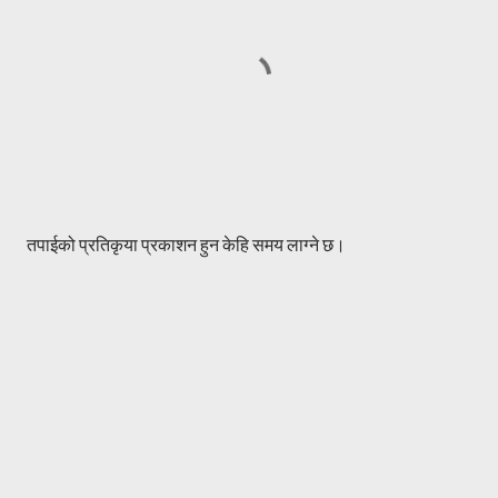
P
तपाईको प्रतिकृया प्रकाशन हुन केहि समय लाग्ने छ।
o
s
t
a
C
o
m
m
e
n