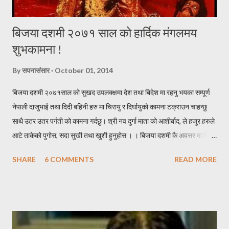
बिजया दशमी २०७१ साल को हार्दिक मंगलमय
शुभकामना !
By
सपनासंसार
October 01, 2014
बिजया दशमी २०७१साल को सुखद उपलक्क्षमा देश तथा बिदेश मा रहनु भयका सम्पूर्ण
नेपाली दाजुभाई तथा दिदी बहिनी हरु मा चिरायु र दिर्घायुको कामना टक्राउन चाहन्छु
साथै उतर उतर पर्गती को कामना गर्दछु। श्री नव दुर्गा माता को आशीर्बाद, ले हजुर हरुले
आटे ताकेको पुगोस, सदा सुखी तथा खुशी हुनुहोस । । बिजया दशमी कै अवसर मा मैले
केहि नेपाली सब्द हरुको काचो संयोजन गरेर निम्न हरफ हरु यहा निर पस्केको छु । * *
SHARE
6 COMMENTS
READ MORE
* * * * * * * दशै * * * * * * * * * निरासाले घेरे पनि, आशा त्यसै कहा मरेको छ र
पाईला त्यसै हराय पनि, दिशा कहा मोडिएको छ र । नविनतम बिचार हरु, छताछुल्ल
आईरहुन यहा जहा जाउँ खुशीयाली, छताछुल्ल छाईरहुन त्यहा ।। एक जोर लुगा हाल्छु,
एक छाक खसी खान्छु । धन को गरिवीलाई, एक छिन भए नि पर सार्छु ।। ठुला संग
आशीस लिन्छु, सानालाई खुसी दिन्छु । रिन उठाउन साहुँ आए, कुना तिर लुकिदिन्छु ।