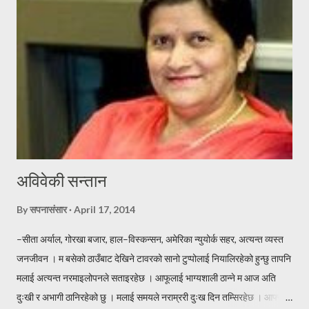
पोहर साल सुस्ताएको मखमलि, यो साल फक्र्याउदछु हजुरलाई बर्ष दिने दशैको,
शुभकामना टक्र्याउदछु । जदौं [यो प्रस्तुती कतै पुन प्रकासित गर्नु परेमा स्रोत खुलाएर
वा लेखकको पुर्ण सहमतिमा मात्र प्रकासित गर्नुहुन अनुरोध छ । -सपनासंसा...
अविवेकी सन्तान
By
सपनासंसार
April 17, 2014
–सीता अर्याल, गोरखा बजार, हाल–विस्कन्सन, अमेरिका न्युयोर्क सहर, अत्यन्त व्यस्त
जनजीवन । म बसेको ठाउँबाट देखिने टावरको सानो टुप्पोलाई नियालिरहेको हुन्छु तापनि
मलाई अत्यन्त नरमाइलोपनले सताइरहेछ । आफूलाई भाग्यशाली ठान्ने म आज अति
दुःखी र अभागी ठानिरहेको छु । मलाई समयले नराम्ररी दुःख दिन तम्सिरहेछ । आफ्नो